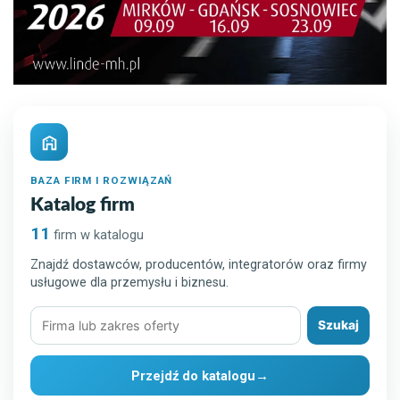
BAZA FIRM I ROZWIĄZAŃ
Katalog firm
11
firm w katalogu
Znajdź dostawców, producentów, integratorów oraz firmy
usługowe dla przemysłu i biznesu.
Szukaj
Szukaj
firmy
lub
Przejdź do katalogu
→
rozwiązania