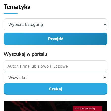
Tematyka
Wybierz
kategorię
Przejdź
Wyszukaj w portalu
Szukane
hasło
Zakres
wyszukiwania
Szukaj