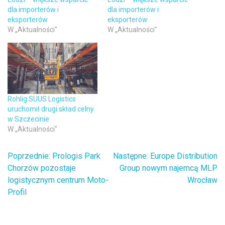
dla importerów i
dla importerów i
eksporterów
eksporterów
W „Aktualności"
W „Aktualności"
Rohlig SUUS Logistics
uruchomił drugi skład celny
w Szczecinie
W „Aktualności"
Poprzednie:
Prologis Park
Następne:
Europe Distribution
Nawigacja
Chorzów pozostaje
Group nowym najemcą MLP
logistycznym centrum Moto-
Wrocław
wpisu
Profil