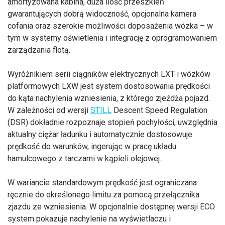
amortyzowana kabina, duża ilość przeszkleń
gwarantujących dobrą widoczność, opcjonalna kamera
cofania oraz szerokie możliwości doposażenia wózka – w
tym w systemy oświetlenia i integrację z oprogramowaniem
zarządzania flotą.
Wyróżnikiem serii ciągników elektrycznych LXT i wózków
platformowych LXW jest system dostosowania prędkości
do kąta nachylenia wzniesienia, z którego zjeżdża pojazd.
W zależności od wersji
STILL
Descent Speed Regulation
(DSR) dokładnie rozpoznaje stopień pochyłości, uwzględnia
aktualny ciężar ładunku i automatycznie dostosowuje
prędkość do warunków, ingerując w pracę układu
hamulcowego z tarczami w kąpieli olejowej.
W wariancie standardowym prędkość jest ograniczana
ręcznie do określonego limitu za pomocą przełącznika
zjazdu ze wzniesienia. W opcjonalnie dostępnej wersji ECO
system pokazuje nachylenie na wyświetlaczu i