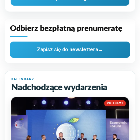
rozwiązania
Odbierz bezpłatną prenumeratę
Zapisz się do newslettera
→
KALENDARZ
Nadchodzące wydarzenia
POLECAMY