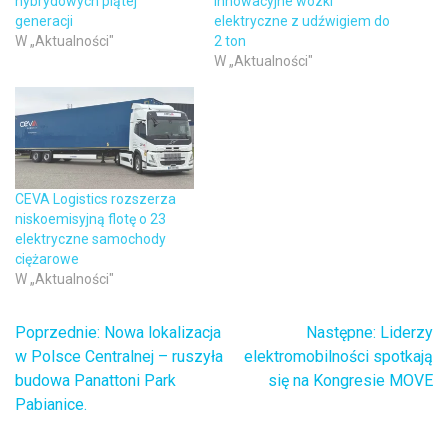
hybrydowych piątej
innowacyjne wózki
generacji
elektryczne z udźwigiem do
W „Aktualności"
2 ton
W „Aktualności"
CEVA Logistics rozszerza
niskoemisyjną flotę o 23
elektryczne samochody
ciężarowe
W „Aktualności"
Poprzednie:
Nowa lokalizacja
Następne:
Liderzy
Nawigacja
w Polsce Centralnej – ruszyła
elektromobilności spotkają
budowa Panattoni Park
się na Kongresie MOVE
wpisu
Pabianice.