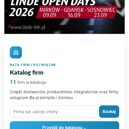
BAZA FIRM I ROZWIĄZAŃ
Katalog firm
11
firm w katalogu
Znajdź dostawców, producentów, integratorów oraz firmy
usługowe dla przemysłu i biznesu.
Szukaj
Szukaj
firmy
lub
Przejdź do katalogu
→