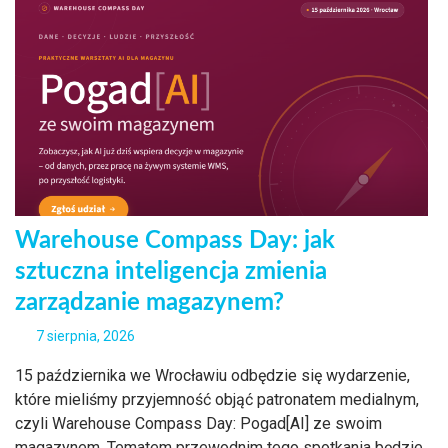
Warehouse Compass Day: jak
sztuczna inteligencja zmienia
zarządzanie magazynem?
7 sierpnia, 2026
15 października we Wrocławiu odbędzie się wydarzenie,
które mieliśmy przyjemność objąć patronatem medialnym,
czyli Warehouse Compass Day: Pogad[AI] ze swoim
magazynem. Tematem przewodnim tego spotkania będzie