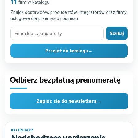
11
firm w katalogu
Znajdź dostawców, producentów, integratorów oraz firmy
usługowe dla przemysłu i biznesu.
Szukaj
Szukaj
firmy
lub
Przejdź do katalogu
→
rozwiązania
Odbierz bezpłatną prenumeratę
Zapisz się do newslettera
→
KALENDARZ