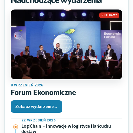
Nadchodzące wydarzenia
POLECAMY
8
WRZESIEŃ 2026
Forum Ekonomiczne
Zobacz wydarzenie
→
22
WRZESIEŃ 2026
LogiChain – Innowacje w logistyce i łańcuchu
dostaw