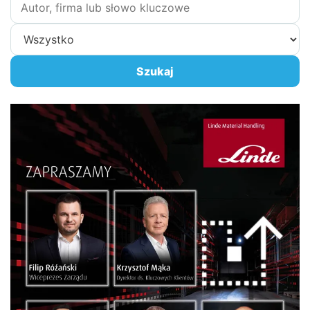
hasło
Zakres
wyszukiwania
Szukaj