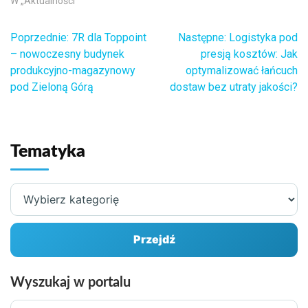
W „Aktualności"
Poprzednie:
7R dla Toppoint
Następne:
Logistyka pod
Nawigacja
– nowoczesny budynek
presją kosztów: Jak
produkcyjno-magazynowy
optymalizować łańcuch
wpisu
pod Zieloną Górą
dostaw bez utraty jakości?
Tematyka
Wybierz
kategorię
Przejdź
Wyszukaj w portalu
Szukane